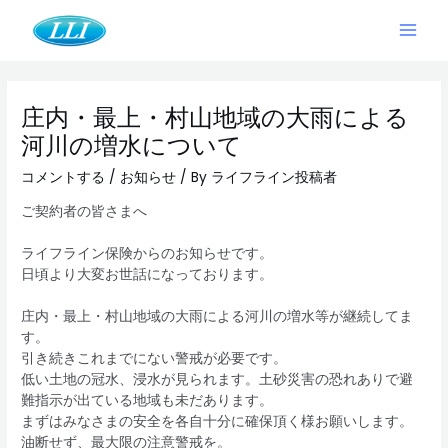
内
Main
容
Men
を
Post
ス
navigation
キ
庄内・最上・村山地域の大雨による
ッ
プ
河川の増水について
コメントする
/
お知らせ
/ By
ライフライン投稿者
ご契約者の皆さまへ
ライフライン保険からのお知らせです。
日頃より大変お世話になっております。
庄内・最上・村山地域の大雨による河川の増水等が継続してま
す。
引き続きこれまでにない警戒が必要です。
低い土地の冠水、浸水が見られます。土砂災害の恐れありで避
難指示が出ている地域も未だあります。
まずはみなさまの安全を各自十分に確保頂く様お願いします。
油断せず、最大限の注意警戒を。