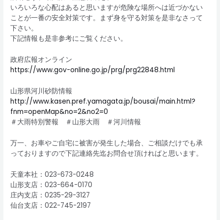
いろいろな心配はあると思いますが危険な場所へは近づかない
ことが一番の安全対策です。まず身を守る対策を是非なさって
下さい。
下記情報も是非参考にご覧ください。
政府広報オンライン
https://www.gov-online.go.jp/prg/prg22848.html
山形県河川砂防情報
http://www.kasen.pref.yamagata.jp/bousai/main.html?
fnm=openMap&no=2&no2=0
＃大雨特別警報 ＃山形大雨 ＃河川情報
万一、お車やご自宅に被害が発生した場合、ご相談だけでも承
っておりますので下記連絡先迄お問合せ頂ければと思います。
天童本社：023-673-0248
山形支店：023-664-0170
庄内支店：0235-29-3127
仙台支店：022-745-2197