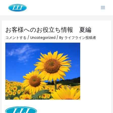
内
Main
容
Men
を
Post
ス
navigation
キ
お客様へのお役立ち情報 夏編
ッ
プ
コメントする
/
Uncategorized
/ By
ライフライン投稿者