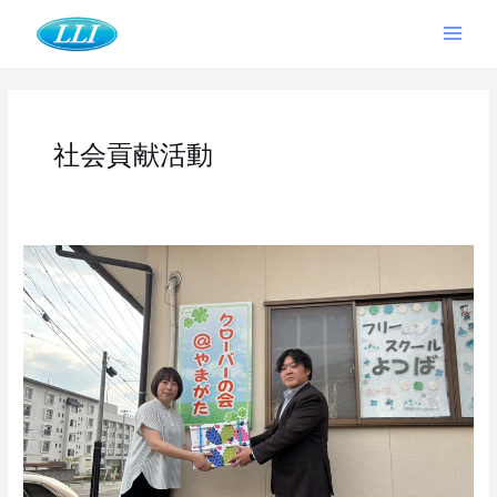
内
Main
容
Men
を
ス
キ
ッ
社会貢献活動
プ
社
会
貢
献
活
動
２
０
２
５