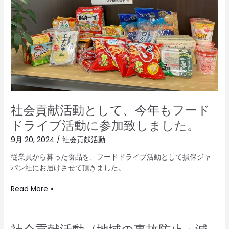
と
し
て、
今
年
も
フ
ー
ド
ド
社会貢献活動として、今年もフード
ラ
ドライブ活動に参加致しました。
イ
ブ
9月 20, 2024
/
社会貢献活動
活
動
従業員から募った食品を、フードドライブ活動として損保ジャ
に
パン社にお届けさせて頂きました。
参
加
Read More »
致
し
ま
社