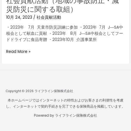
社会貢献活動（地域の事故防止・減
し
会
災防災に関する取組）
た。
貢
献
10月 24, 2023
/
社会貢献活動
活
・2023年 7月 天童市防災訓練に参加 ・2023年 7月 J―SA中
動
核会として献血に貢献 ・2023年 8月 J―SA中核会としてフー
（地
ドドライブに食品寄贈 ・2023年10月 介護事業所
域
の
Read More »
事
故
防
止・
減
災
防
Copyright © 2026 ライフライン保険株式会社
災
本ホームページではインターネットの特性およびお客さまの利便性を考慮
に
し、インターネットで契約手続きを完了できる保険商品を掲載しています。
関
す
Powered by ライフライン保険株式会社
る
取